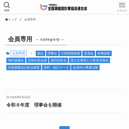
検索
メニュー
トップ
会員専用
会員専用
– category –
会員専用
総会
理事会
行政関係情報
委員会
各種情報
地区協議会
全国会長会議
賀詞交歓会
国土交通省との意見交換会
全国測量設計政治連盟
資料・統計データ
会員向け事業活動
2026年6月10日
令和８年度 理事会を開催