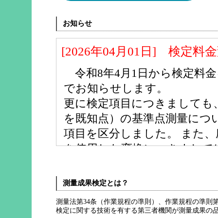
お知らせ
[2026年04月01日] 検定
令和8年4月1日から検定料
でお知らせします。
更に検定項目につきましても、
を既知点）の基準点測量につい
項目を区分しました。 また
を使用した変換につきまして
としました。 新しい検定料
ご覧ください。
測量成果検定とは？
測量法第34条（作業規程の準則）、作業規程の準則
[2025年05月15日] 「
検定に関する技術を有する第三者機関が測量成果の