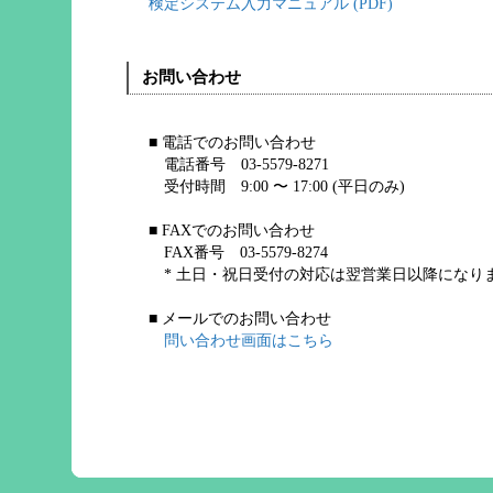
新しい検定料金表は、当ホー
検定システム入力マニュアル (PDF)
い。
お問い合わせ
[2023年03月28日] メン
■ 電話でのお問い合わせ
2023年4月1日(土) にて
電話番号 03-5579-8271
受付時間 9:00 〜 17:00 (平日のみ)
め、当ホームページ、設計CP
いたします。 ご迷惑をおか
■ FAXでのお問い合わせ
FAX番号 03-5579-8274
ますとともに、あらかじめご
* 土日・祝日受付の対応は翌営業日以降になり
ます。
■ メールでのお問い合わせ
問い合わせ画面はこちら
[2022年04月01日] 検定
令和4年4月1日から検定料金
しました。
新しい検定料金は、当ホーム