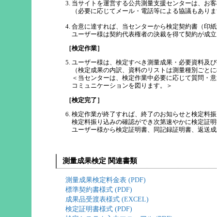
「GNSS標高測量」に変更と
3. 当サイトを運営する公共測量支援センターは、お
（必要に応じてメール・電話等による協議もありま
更に、国土地理院の標高成果
4. 合意に達すれば、当センターから検定契約書（印
による）」作業の検定料金を
ユーザー様は契約代表権者の決裁を得て契約が成立
［検定作業］
5. ユーザー様は、検定すべき測量成果・必要資料及
[2024年04月01日] 検定
（検定成果の内訳、資料のリストは測量種別ごとに
＜当センターは、検定作業中必要に応じて質問・意
コミュニケーションを図ります。＞
令和５年4月1日から検定料
［検定完了］
でお知らせします。
6. 検定作業が終了すれば、終了のお知らせと検定料
新しい検定料金表は、当ホー
検定料振り込みの確認ができ次第速やかに検定証明
ユーザー様から検定証明書、同記録証明書、返送成
い。
測量成果検定 関連書類
[2023年04月01日] 検定
測量成果検定料金表 (PDF)
令和５年4月1日から検定料
標準契約書様式 (PDF)
成果品受渡表様式 (EXCEL)
のでお知らせします。
検定証明書様式 (PDF)