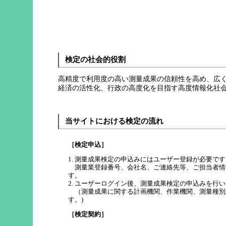
注意事項
「令和7年4月1日 全国の
の注意事項を作成しました。
検定の社会的役割
詳細は
こちら
をご覧ください
高精度で利用度の高い測量成果の信頼性を高め、広
経済の活性化、行政の高度化を目指す高度情報化社
[2025年04月01日] 検定
令和7年4月1日から検定料
当サイトにおける検定の流れ
でお知らせします。
［検定申込］
また、水準測量の検定料金に
1. 測量成果検定の申込みにはユーザー登録が必要です
1km未満の場合は、数量に関
測量業登録番号、会社名、ご連絡先等、ご担当者情報
す。
新しい検定料金表は、当ホー
2. ユーザーログイン後、測量成果検定の申込みを行
（測量成果に関する計画機関、作業機関、測量種別
い。
す。)
なお、昨年度までの「GNSS
［検定契約］