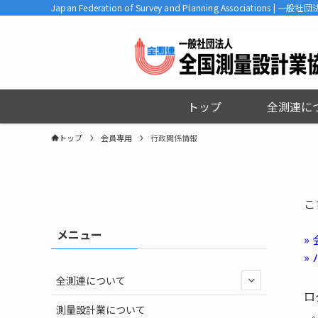
Japan Federation of Survey and Planning Associatio
トップ
全測連に
トップ
会員専用
行政関係情報
こ
メニュー
»
»
全測連について
ロ
測量設計業について