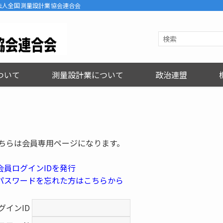
ns | 一般社団法人全国測量設計業協会連合会
ついて
測量設計業について
政治連盟
ちらは会員専用ページになります。
 会員ログインIDを発行
 パスワードを忘れた方はこちらから
グインID