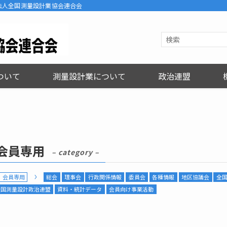
ns | 一般社団法人全国測量設計業協会連合会
ついて
測量設計業について
政治連盟
会員専用
– category –
会員専用
総会
理事会
行政関係情報
委員会
各種情報
地区協議会
全
全国測量設計政治連盟
資料・統計データ
会員向け事業活動