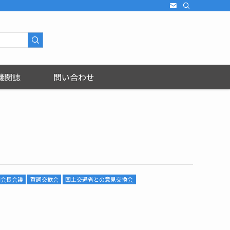
機関誌
問い合わせ
国会長会議
賀詞交歓会
国土交通省との意見交換会